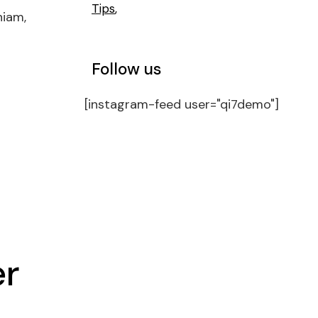
Tips
niam,
Follow us
[instagram-feed user="qi7demo"]
er